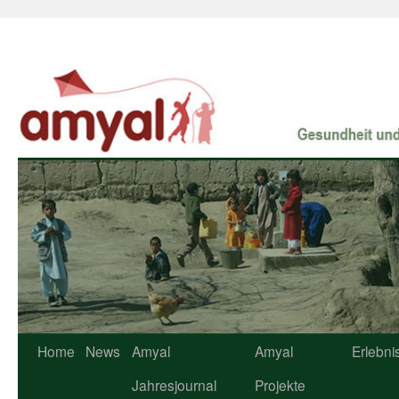
Home
News
Amyal
Amyal
Erlebni
Jahresjournal
Projekte