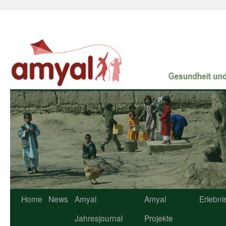
Home
News
Amyal
Amyal
Erlebni
Jahresjournal
Projekte