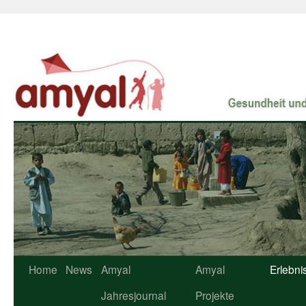
Home
News
Amyal
Amyal
Erlebni
Jahresjournal
Projekte