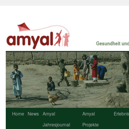
Home
News
Amyal
Amyal
Erlebni
Jahresjournal
Projekte