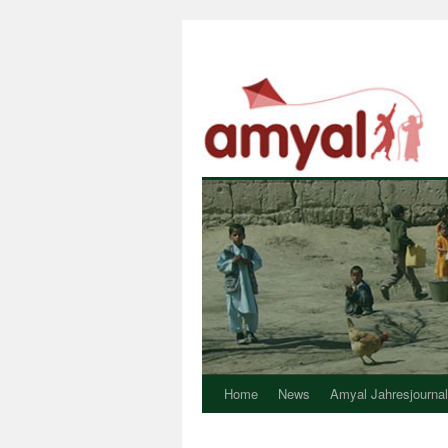
Home
News
Amyal Jahresjournal