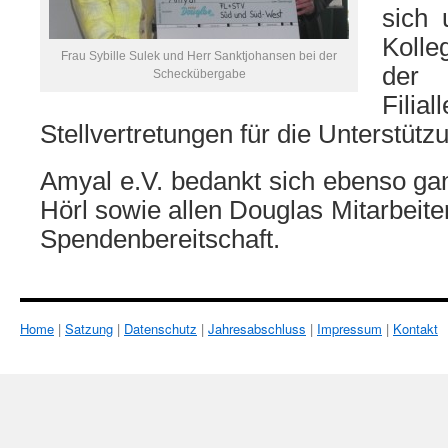
sich 
Kolle
Frau Sybille Sulek und Herr Sanktjohansen bei der
der 
Scheckübergabe
Fili
Stellvertretungen für die Unterstüt
Amyal e.V. bedankt sich ebenso gan
Hörl sowie allen Douglas Mitarbeite
Spendenbereitschaft.
Home
|
Satzung
|
Datenschutz
|
Jahresabschluss
|
Impressum
|
Kontakt