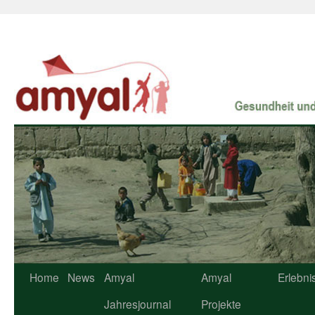
Home
News
Amyal
Amyal
Erlebni
Jahresjournal
Projekte