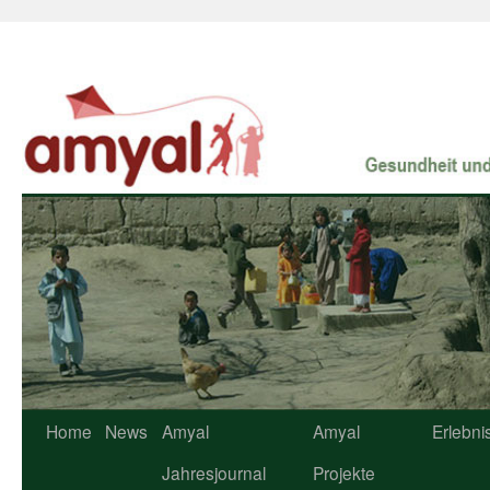
Home
News
Amyal
Amyal
Erlebni
Jahresjournal
Projekte