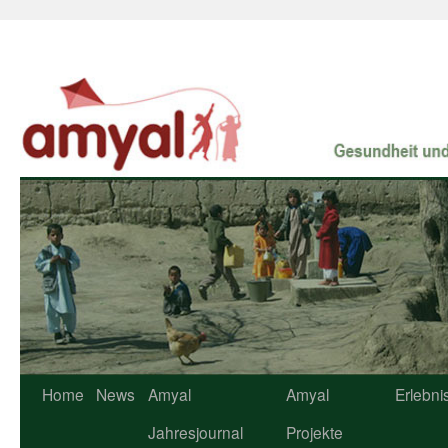
Home
News
Amyal
Amyal
Erlebni
Jahresjournal
Projekte